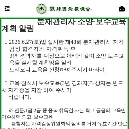
분재관리사 소양·
보수교육
계획 알림
【
국가공인분재관리사 검정안내
】
●
자격종목 및 등급
:
분재관리사
(
전문관리사
, 1
급
, 2
급
)

2026.6.27(
토
)
일 실시한 제
48
회
분재관리사 자격
●
시험일시
:
매년
2
회
(
전,후반기 각1회)
검정 합격자와 자격취득 후
●
시험장소 및 기타사항
:
홈페이지 게재(원서접수 마감 30일
3
년 경과자를
대
상으로 아래와 같이 소양
한국분재조합
·
보수교
전)
육을 실시할 계획임을 알려
●
교육기관 및 기타문의
: (
사
)
한국분재조합 검정부
Korea Bonsai Association
(
042)822-5037
드리오니 교육을 신청하여
주시기 바라며
한국분재조합은 분재의 질과 발
*검정에 관한 세부 사항은 공지사항 참조
전을 도모하고,
분재 기술을 다음

교육 참석시 보수교육
(3
년 경과자
)
대상자는 반드
세대에 전수합니다.
시 자격증을 지참 하여 주시기
바랍니다
.
24
시간 동안 다시 열람하지 않습니다.
닫기
※
전문
,1
급
,2
급 중 중복 취득한 자는 최고 등급의 교육만
이수하면
되고
,
보수교육
불참자는 자격검정위원회의 심의를 거쳐 유효기간
만료