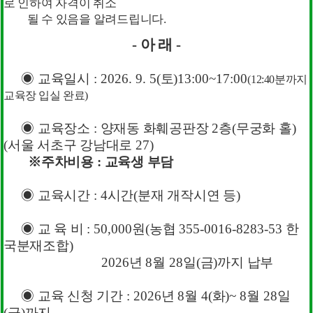
로 인하여 자격이 취소
공지사항
될 수 있음을 알려드립니다
.
- 아 래
-
제48회 국가공인분재관리사 검정시…
2026-05-15
◉
교육일시
: 2026. 9. 5(
토
)13:00~17:00
(12:40
분까지
교육장 입실 완료
)
2025년 한국산림복지진흥원 녹색…
2025-09-03
◉
교육장소
:
양재동 화훼공판장
2
층
(
무궁화 홀
)
2024년 분재수출용 인공용토 지…
2024-05-13
(
서울 서초구 강남대로
27)
※
주차비용
:
교육생 부담
운영내규
2024-02-02
국가공인 분재관리사 검정안내
2023-12-10
◉
교육시간
: 4
시간
(
분재 개작시연 등
)
◉
교 육 비
: 50,000
원
(
농협
355-0016-8283-53
한
국분재조합
)
각종서식
2026
년
8
월
28
일
(
금
)
까지 납부
◉
교육 신청 기간
: 2026
년
8
월
4(
화
)~ 8
월
28
일
조합원 명부
2026-03-11
(
금
)
까지