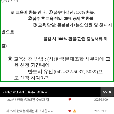
분재 작목반 설치에 따른 재배자 …
2025-12-05
※
교육비 환불 안내
:
①
접수마감 전
: 100%
환불
,
②
접수 후 교육 전일
: 20%
공제 후 환불
감사 입후보 등록신청서 양식
2025-11-12
③
교육 당일
:
환불불가
<
본인입원 및 천재지
제35회 한국분재대전 공문(각지부…
2025-08-19
변
으로
불참 시
100%
환불
(
관련 증빙서류 제
2026년 산림소득사업(임산물생산…
2025-05-26
출
)
◉
교육신청 방법
: (
사
)
한국분재조합 사무처에
교
육 신청 기간
내에
한국분재대전
반드시 유선
(042-822-5037, 5039)
으
로
신청 하여야함
2025년 제35회 한국분재대전 …
2025-12-09
24
시간 동안 다시 열람하지 않습니다.
닫기
2025년 한국분재대전 수상자 결…
2025-12-09
제35회 한국분재대전에 초대합니다
2025-09-11